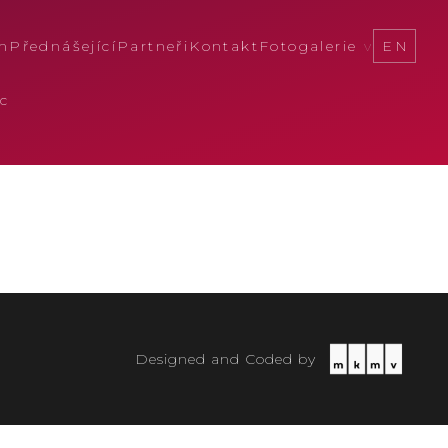
m
Přednášející
Partneři
Kontakt
Fotogalerie
EN
c
Designed and Coded by