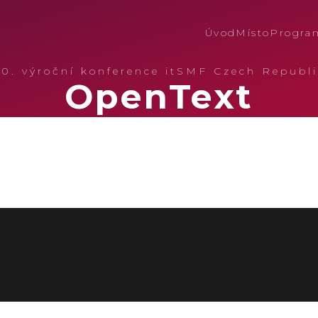
Úvod
Místo
Progra
20. výroční konference itSMF Czech Republi
OpenText