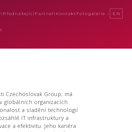
m
Přednášející
Partneři
Kontakt
Fotogalerie
EN
c
ti Czechoslovak Group, má
v globálních organizacích.
konalost a sladění technologií
ozsáhlé IT infrastruktury a
ace a efektivitu. Jeho kariéra