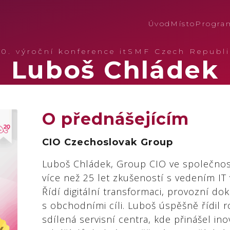
Úvod
Místo
Progra
20. výroční konference itSMF Czech Republi
Luboš Chládek
O přednášejícím
CIO Czechoslovak Group
Luboš Chládek, Group CIO ve společnos
více než 25 let zkušeností s vedením IT 
Řídí digitální transformaci, provozní do
s obchodními cíli. Luboš úspěšně řídil r
sdílená servisní centra, kde přinášel inov