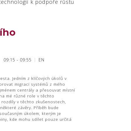
technologií k podpoře růstu
ího
09:15 - 09:55
EN
cesta. Jedním z klíčových úkolů v
orovat migraci systémů z mého
 jménem centrály a přesouvat místní
 na mé různé role v těchto
rozdíly v těchto zkušenostech,
 některé závěry. Příběh bude
současným úkolem, kterým je
iny, kde mohu sdílet pouze určitá