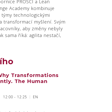
dbornice PROSCI a Lean
ange Academy kombinuje
í týmy technologickými
 transformací myšlení. Svým
acovníky, aby změny nebyly
k sama říká: agilita nestačí,
ího
hy Transformations
ently. The Human
12:00 - 12:25
EN