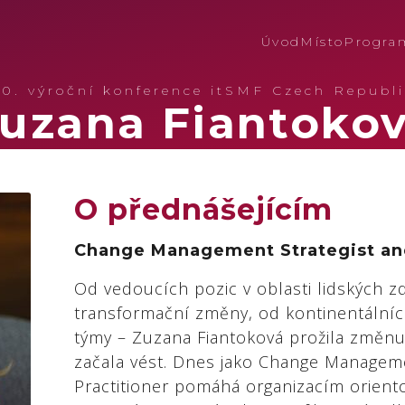
Úvod
Místo
Progra
20. výroční konference itSMF Czech Republi
uzana Fiantoko
O přednášejícím
Change Management Strategist and
Od vedoucích pozic v oblasti lidských z
transformační změny, od kontinentální
týmy – Zuzana Fiantoková prožila změnu
začala vést. Dnes jako Change Manageme
Practitioner pomáhá organizacím oriento