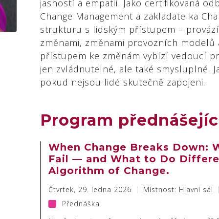
jasností a empatií. Jako certifikovaná o
Change Management a zakladatelka Ch
strukturu s lidským přístupem – prováz
změnami, změnami provozních modelů a
přístupem ke změnám vybízí vedoucí pr
jen zvládnutelné, ale také smysluplné. Ja
pokud nejsou lidé skutečně zapojeni.
Program přednášejíc
When Change Breaks Down: W
Fail — and What to Do Differ
Algorithm of Change.
Čtvrtek, 29. ledna 2026
Místnost: Hlavní sál
Přednáška