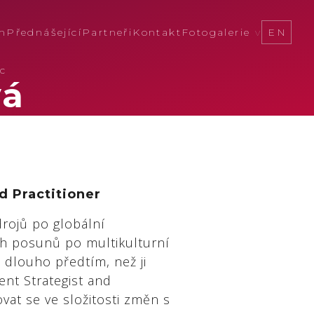
m
Přednášející
Partneři
Kontakt
Fotogalerie
EN
c
vá
 Practitioner
drojů po globální
ch posunů po multikulturní
 dlouho předtím, než ji
nt Strategist and
vat se ve složitosti změn s