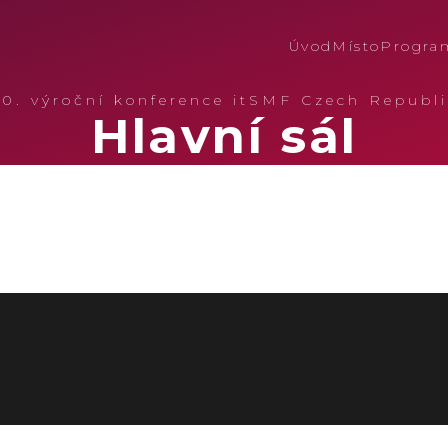
Úvod
Místo
Progra
20. výroční konference itSMF Czech Republi
Hlavní sál