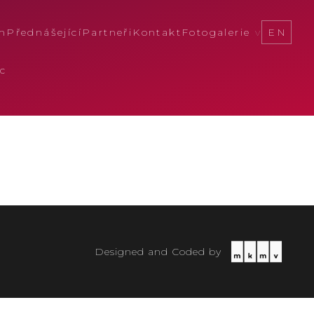
m
Přednášející
Partneři
Kontakt
Fotogalerie
EN
c
Designed and Coded by