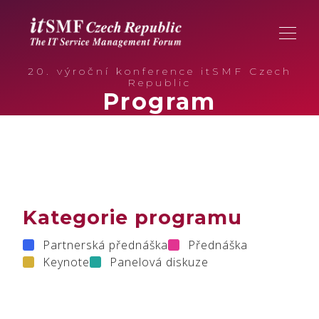
20. výroční konference itSMF Czech
Republic
Program
Kategorie programu
Partnerská přednáška
Přednáška
Keynote
Panelová diskuze